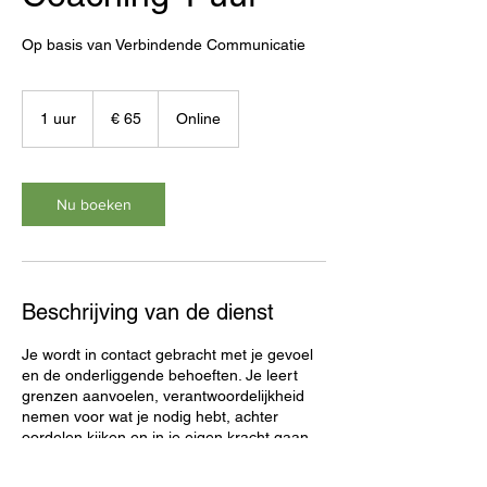
Op basis van Verbindende Communicatie
65
euro
1 uur
1
€ 65
Online
u
u
Nu boeken
Beschrijving van de dienst
Je wordt in contact gebracht met je gevoel
en de onderliggende behoeften. Je leert
grenzen aanvoelen, verantwoordelijkheid
nemen voor wat je nodig hebt, achter
oordelen kijken en in je eigen kracht gaan
staan.